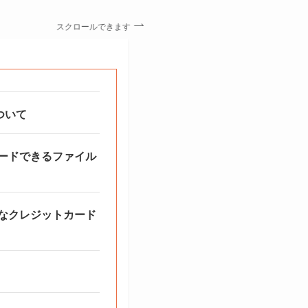
スクロールできます
使い方ガイド
ついて
有料部活の部費を免除す
ロードできるファイル
アカウント情報を編集す
新しい部活を作成する方
能なクレジットカード
コンテンツにつけるタグ
方法
部活ライブラリのコンテ