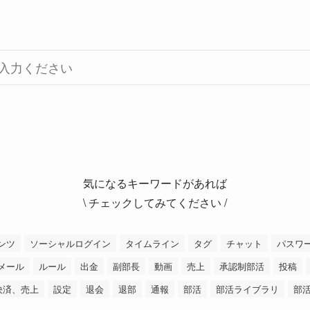
気になるキーワードがあれば
\ チェックしてみてください /
ンツ
ソーシャルログイン
タイムライン
タグ
チャット
パスワ
メール
ルール
出金
副部長
動画
売上
承認制部活
投稿
決済、売上
設定
退会
退部
通報
部活
部活ライブラリ
部